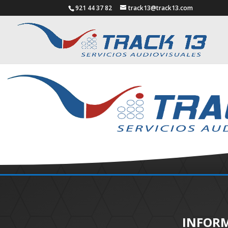
921 44 37 82
track13@track13.com
INFORM