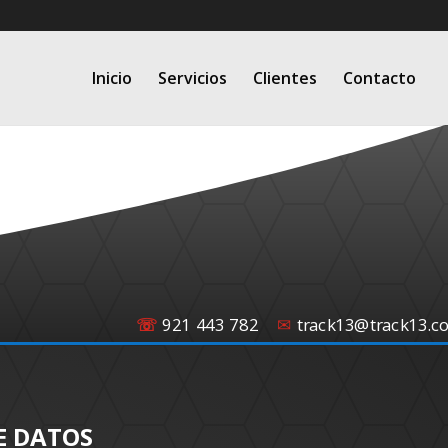
Inicio
Servicios
Clientes
Contacto
☏
921 443 782
✉
track13@track13.c
E DATOS